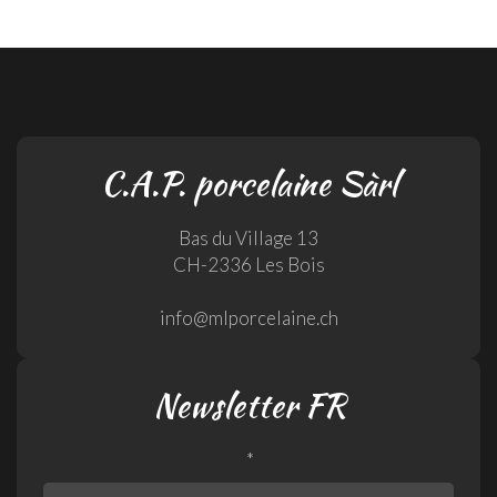
C.A.P. porcelaine Sàrl
Bas du Village 13
CH-2336 Les Bois
info@mlporcelaine.ch
Newsletter FR
*