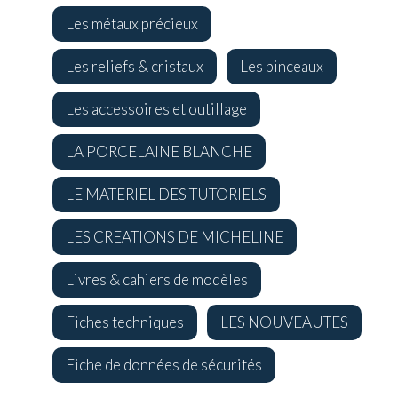
Les métaux précieux
Les reliefs & cristaux
Les pinceaux
Les accessoires et outillage
LA PORCELAINE BLANCHE
LE MATERIEL DES TUTORIELS
LES CREATIONS DE MICHELINE
Livres & cahiers de modèles
Fiches techniques
LES NOUVEAUTES
Fiche de données de sécurités