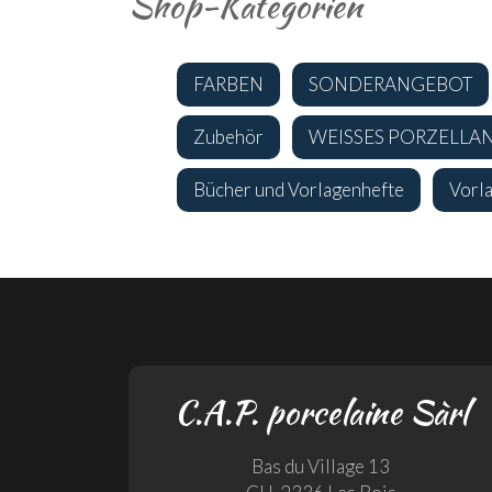
Shop-Kategorien
FARBEN
SONDERANGEBOT
Zubehör
WEISSES PORZELLA
Bücher und Vorlagenhefte
Vorl
C.A.P. porcelaine Sàrl
Bas du Village 13