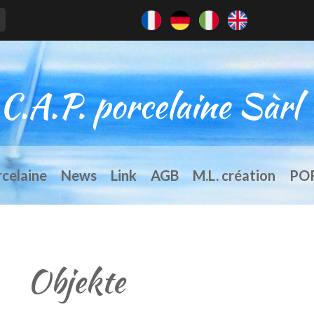
rcelaine
News
Link
AGB
M.L. création
PO
Objekte