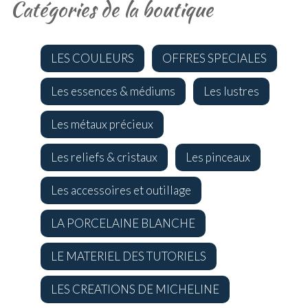
Catégories de la boutique
LES COULEURS
OFFRES SPECIALES
Les essences & médiums
Les lustres
Les métaux précieux
Les reliefs & cristaux
Les pinceaux
Les accessoires et outillage
LA PORCELAINE BLANCHE
LE MATERIEL DES TUTORIELS
LES CREATIONS DE MICHELINE