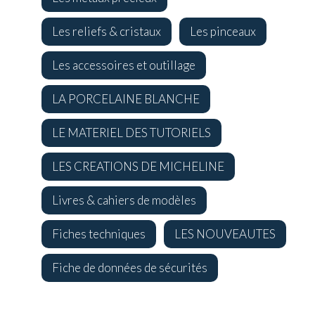
Les reliefs & cristaux
Les pinceaux
Les accessoires et outillage
LA PORCELAINE BLANCHE
LE MATERIEL DES TUTORIELS
LES CREATIONS DE MICHELINE
Livres & cahiers de modèles
Fiches techniques
LES NOUVEAUTES
Fiche de données de sécurités