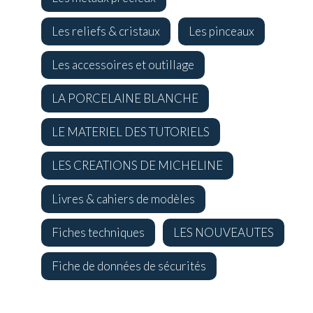
Les reliefs & cristaux
Les pinceaux
Les accessoires et outillage
LA PORCELAINE BLANCHE
LE MATERIEL DES TUTORIELS
LES CREATIONS DE MICHELINE
Livres & cahiers de modèles
Fiches techniques
LES NOUVEAUTES
Fiche de données de sécurités