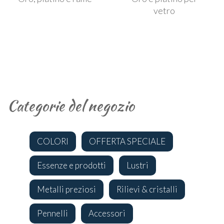
vetro
Categorie del negozio
COLORI
OFFERTA SPECIALE
Essenze e prodotti
Lustri
Metalli preziosi
Rilievi & cristalli
Pennelli
Accessori