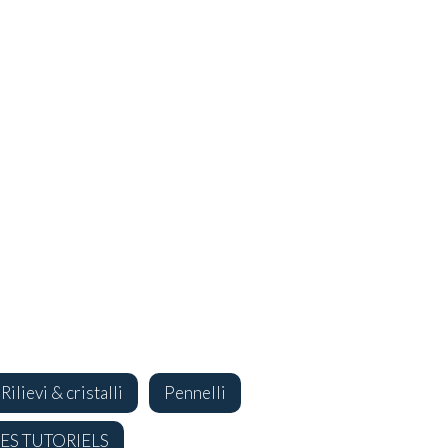
Rilievi & cristalli
Pennelli
DES TUTORIELS