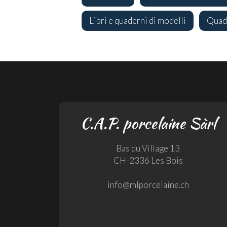
Libri e quaderni di modelli
Quade
C.A.P. porcelaine Sàrl
Bas du Village 13
CH-2336 Les Bois
info@mlporcelaine.ch