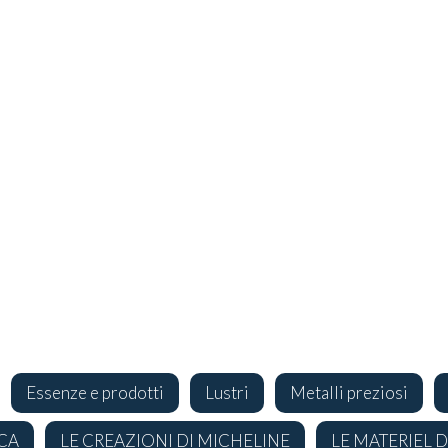
Essenze e prodotti
Lustri
Metalli preziosi
CA
LE CREAZIONI DI MICHELINE
LE MATERIEL 