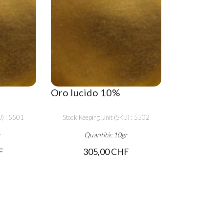
Oro lucido 10%
U) : 5501
Stock Keeping Unit (SKU) : 5502
r
Quantità: 10gr
F
305,00 CHF